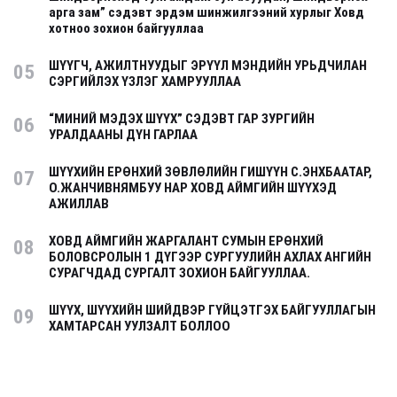
арга зам” сэдэвт эрдэм шинжилгээний хурлыг Ховд
хотноо зохион байгууллаа
ШҮҮГЧ, АЖИЛТНУУДЫГ ЭРҮҮЛ МЭНДИЙН УРЬДЧИЛАН
05
СЭРГИЙЛЭХ ҮЗЛЭГ ХАМРУУЛЛАА
“МИНИЙ МЭДЭХ ШҮҮХ” СЭДЭВТ ГАР ЗУРГИЙН
06
УРАЛДААНЫ ДҮН ГАРЛАА
ШҮҮХИЙН ЕРӨНХИЙ ЗӨВЛӨЛИЙН ГИШҮҮН С.ЭНХБААТАР,
07
О.ЖАНЧИВНЯМБУУ НАР ХОВД АЙМГИЙН ШҮҮХЭД
АЖИЛЛАВ
ХОВД АЙМГИЙН ЖАРГАЛАНТ СУМЫН ЕРӨНХИЙ
08
БОЛОВСРОЛЫН 1 ДҮГЭЭР СУРГУУЛИЙН АХЛАХ АНГИЙН
СУРАГЧДАД СУРГАЛТ ЗОХИОН БАЙГУУЛЛАА.
ШҮҮХ, ШҮҮХИЙН ШИЙДВЭР ГҮЙЦЭТГЭХ БАЙГУУЛЛАГЫН
09
ХАМТАРСАН УУЛЗАЛТ БОЛЛОО