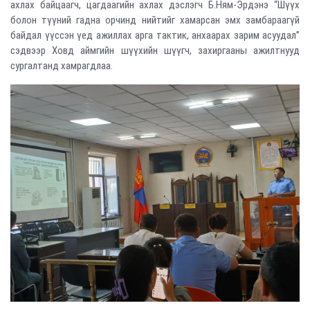
ахлах байцаагч, цагдаагийн ахлах дэслэгч Б.Ням-Эрдэнэ “Шүүх
болон түүний гадна орчинд нийтийг хамарсан эмх замбараагүй
байдал үүссэн үед ажиллах арга тактик, анхаарах зарим асуудал”
сэдвээр Ховд аймгийн шүүхийн шүүгч, захиргааны ажилтнууд
сургалтанд хамрагдлаа.