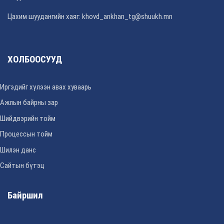
Цахим шуудангийн хаяг: khovd_ankhan_tg@shuukh.mn
ХОЛБООСУУД
Иргэдийг хүлээн авах хуваарь
Ажлын байрны зар
Шийдвэрийн тойм
Процессын тойм
Шилэн данс
Сайтын бүтэц
Байршил