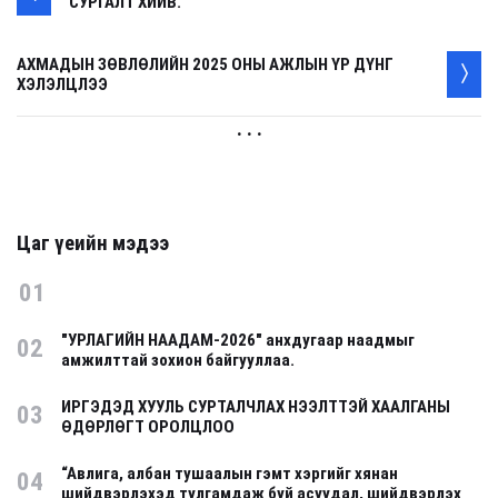
СУРГАЛТ ХИЙВ.
АХМАДЫН ЗӨВЛӨЛИЙН 2025 ОНЫ АЖЛЫН ҮР ДҮНГ
ХЭЛЭЛЦЛЭЭ
. . .
Цаг үеийн мэдээ
01
"УРЛАГИЙН НААДАМ-2026" анхдугаар наадмыг
02
амжилттай зохион байгууллаа.
ИРГЭДЭД ХУУЛЬ СУРТАЛЧЛАХ НЭЭЛТТЭЙ ХААЛГАНЫ
03
ӨДӨРЛӨГТ ОРОЛЦЛОО
“Авлига, албан тушаалын гэмт хэргийг хянан
04
шийдвэрлэхэд тулгамдаж буй асуудал, шийдвэрлэх