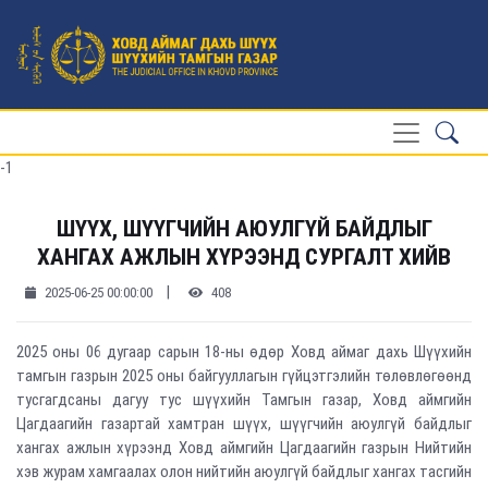
-1
ШҮҮХ, ШҮҮГЧИЙН АЮУЛГҮЙ БАЙДЛЫГ
ХАНГАХ АЖЛЫН ХҮРЭЭНД СУРГАЛТ ХИЙВ
|
2025-06-25 00:00:00
408
2025 оны 06 дугаар сарын 18-ны өдөр Ховд аймаг дахь Шүүхийн
тамгын газрын 2025 оны байгууллагын гүйцэтгэлийн төлөвлөгөөнд
тусгагдсаны дагуу тус шүүхийн Тамгын газар, Ховд аймгийн
Цагдаагийн газартай хамтран шүүх, шүүгчийн аюулгүй байдлыг
хангах ажлын хүрээнд Ховд аймгийн Цагдаагийн газрын Нийтийн
хэв журам хамгаалах олон нийтийн аюулгүй байдлыг хангах тасгийн