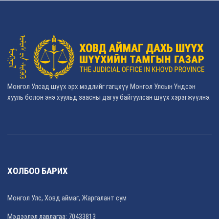
Монгол Улсад шүүх эрх мэдлийг гагцхүү Монгол Улсын Үндсэн
хууль болон энэ хуульд заасны дагуу байгуулсан шүүх хэрэгжүүлнэ.
ХОЛБОО БАРИХ
Монгол Улс, Ховд аймаг, Жаргалант сум
Мэдээлэл лавлагаа: 70433813