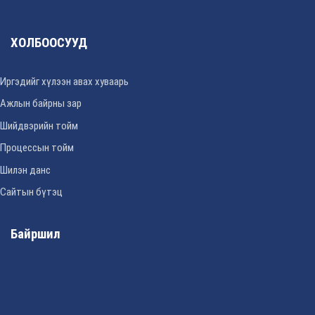
ХОЛБООСУУД
Иргэдийг хүлээн авах хуваарь
Ажлын байрны зар
Шийдвэрийн тойм
Процессын тойм
Шилэн данс
Сайтын бүтэц
Байршил