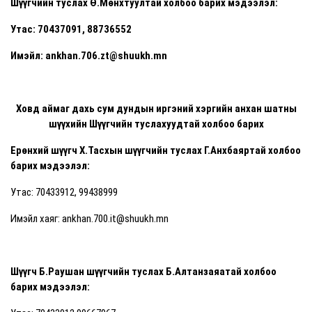
Шүүгчийн туслах Ө.Мөнхтуултай холбоо барих мэдээлэл:
Утас: 70437091, 88736552
Имэйл: ankhan.706.zt@shuukh.mn
Ховд аймаг дахь сум дундын иргэний хэргийн анхан шатны
шүүхийн Шүүгчийн туслахуудтай холбоо барих
Ерөнхий шүүгч Х.Тасхын шүүгчийн туслах Г.Анхбаяртай холбоо
барих мэдээлэл:
Утас: 70433912, 99438999
Имэйл хаяг: ankhan.700.it@shuukh.mn
Шүүгч Б.Раушан шүүгчийн туслах Б.Алтанзаяатай холбоо
барих мэдээлэл: