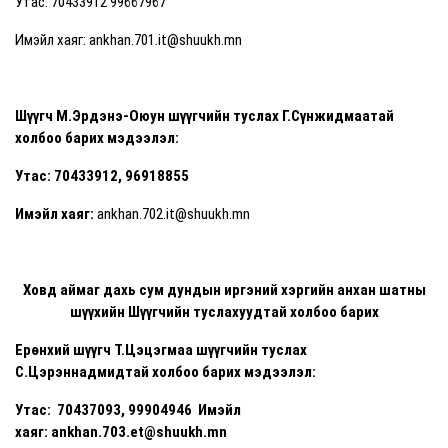
Утас: 70433912 99667967
Имэйл хаяг: ankhan.701.it@shuukh.mn
Шүүгч М.Эрдэнэ-Оюун шүүгчийн туслах Г.Сүнжидмаатай
холбоо барих мэдээлэл:
Утас: 70433912, 96918855
Имэйл хаяг:
ankhan.702.it@shuukh.mn
Ховд аймаг дахь сум дундын иргэний хэргийн анхан шатны
шүүхийн Шүүгчийн туслахуудтай холбоо барих
Ерөнхий шүүгч Т.Цэцэгмаа шүүгчийн туслах
С.Цэрэннадмидтай холбоо барих мэдээлэл:
Утас: 70437093, 99904946 Имэйл
хаяг: ankhan.703.et@shuukh.mn