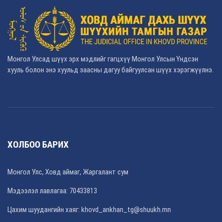
Монгол Улсад шүүх эрх мэдлийг гагцхүү Монгол Улсын Үндсэн
хууль болон энэ хуульд заасны дагуу байгуулсан шүүх хэрэгжүүлнэ.
ХОЛБОО БАРИХ
Монгол Улс, Ховд аймаг, Жаргалант сум
Мэдээлэл лавлагаа: 70433813
Цахим шуудангийн хаяг: khovd_ankhan_tg@shuukh.mn