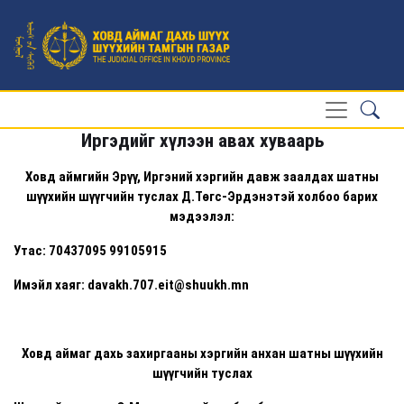
Иргэдийг хүлээн авах хуваарь
Ховд аймгийн Эрүү, Иргэний хэргийн давж заалдах шатны
шүүхийн шүүгчийн туслах Д.Төгс-Эрдэнэтэй холбоо барих
мэдээлэл:
Утас: 70437095 99105915
Имэйл хаяг: davakh.707.eit@shuukh.mn
Ховд аймаг дахь захиргааны хэргийн анхан шатны шүүхийн
шүүгчийн туслах