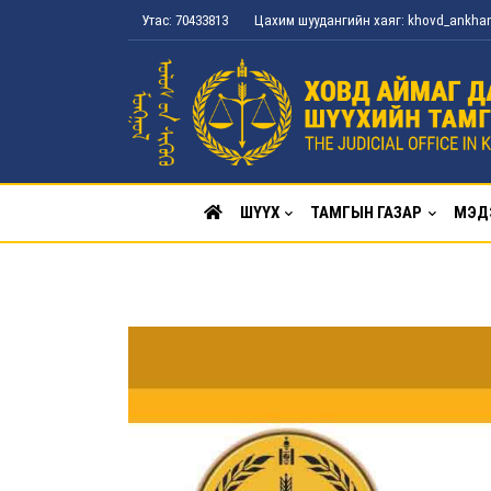
Утас: 70433813
Цахим шуудангийн хаяг: khovd_ankh
ШҮҮХ
ТАМГЫН ГАЗАР
МЭД