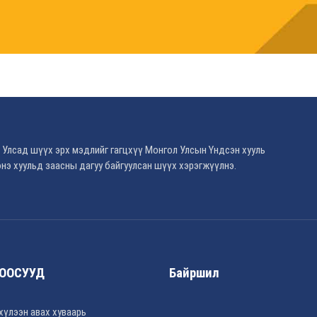
 Улсад шүүх эрх мэдлийг гагцхүү Монгол Улсын Үндсэн хууль
нэ хуульд заасны дагуу байгуулсан шүүх хэрэгжүүлнэ.
ООСУУД
Байршил
хүлээн авах хуваарь