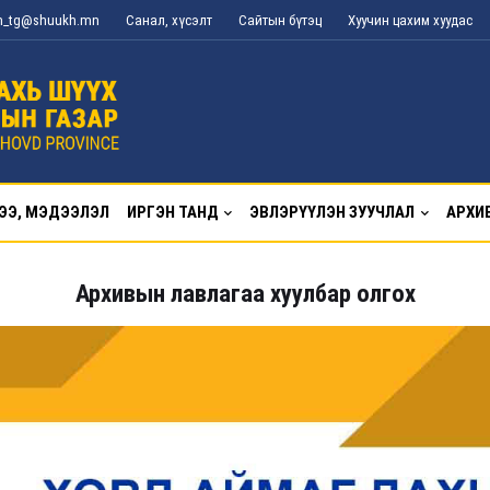
an_tg@shuukh.mn
Санал, хүсэлт
Сайтын бүтэц
Хуучин цахим хуудас
ЭЭ, МЭДЭЭЛЭЛ
ИРГЭН ТАНД
ЭВЛЭРҮҮЛЭН ЗУУЧЛАЛ
АРХИ
Архивын лавлагаа хуулбар олгох