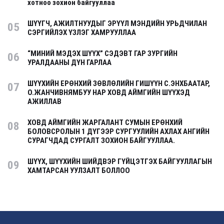
хотноо зохион байгууллаа
ШҮҮГЧ, АЖИЛТНУУДЫГ ЭРҮҮЛ МЭНДИЙН УРЬДЧИЛАН
05
СЭРГИЙЛЭХ ҮЗЛЭГ ХАМРУУЛЛАА
“МИНИЙ МЭДЭХ ШҮҮХ” СЭДЭВТ ГАР ЗУРГИЙН
06
УРАЛДААНЫ ДҮН ГАРЛАА
ШҮҮХИЙН ЕРӨНХИЙ ЗӨВЛӨЛИЙН ГИШҮҮН С.ЭНХБААТАР,
07
О.ЖАНЧИВНЯМБУУ НАР ХОВД АЙМГИЙН ШҮҮХЭД
АЖИЛЛАВ
ХОВД АЙМГИЙН ЖАРГАЛАНТ СУМЫН ЕРӨНХИЙ
08
БОЛОВСРОЛЫН 1 ДҮГЭЭР СУРГУУЛИЙН АХЛАХ АНГИЙН
СУРАГЧДАД СУРГАЛТ ЗОХИОН БАЙГУУЛЛАА.
ШҮҮХ, ШҮҮХИЙН ШИЙДВЭР ГҮЙЦЭТГЭХ БАЙГУУЛЛАГЫН
09
ХАМТАРСАН УУЛЗАЛТ БОЛЛОО