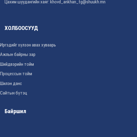
Цахим шуудангийн хаяг: khovd_ankhan_tg@shuukh.mn
ХОЛБООСУУД
Иргэдийг хүлээн авах хуваарь
Ажлын байрны зар
Шийдвэрийн тойм
Процессын тойм
Шилэн данс
Сайтын бүтэц
Байршил