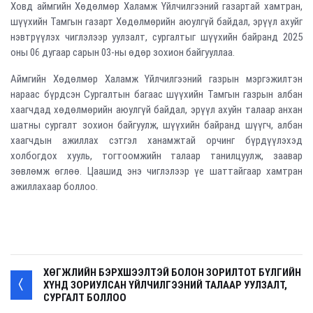
Ховд аймгийн Хөдөлмөр Халамж Үйлчилгээний газартай хамтран,
шүүхийн Тамгын газарт Хөдөлмөрийн аюулгүй байдал, эрүүл ахуйг
нэвтрүүлэх чиглэлээр уулзалт, сургалтыг шүүхийн байранд 2025
оны 06 дугаар сарын 03-ны өдөр зохион байгууллаа.
Аймгийн Хөдөлмөр Халамж Үйлчилгээний газрын мэргэжилтэн
нараас бүрдсэн Сургалтын багаас шүүхийн Тамгын газрын албан
хаагчдад хөдөлмөрийн аюулгүй байдал, эрүүл ахуйн талаар анхан
шатны сургалт зохион байгуулж, шүүхийн байранд шүүгч, албан
хаагчдын ажиллах сэтгэл ханамжтай орчинг бүрдүүлэхэд
холбогдох хууль, тогтоомжийн талаар танилцуулж, заавар
зөвлөмж өглөө. Цаашид энэ чиглэлээр үе шаттайгаар хамтран
ажиллахаар боллоо.
ХӨГЖЛИЙН БЭРХШЭЭЛТЭЙ БОЛОН ЗОРИЛТОТ БҮЛГИЙН
ХҮНД ЗОРИУЛСАН ҮЙЛЧИЛГЭЭНИЙ ТАЛААР УУЛЗАЛТ,
СУРГАЛТ БОЛЛОО