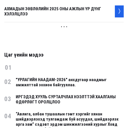
АХМАДЫН ЗӨВЛӨЛИЙН 2025 ОНЫ АЖЛЫН ҮР ДҮНГ
ХЭЛЭЛЦЛЭЭ
. . .
Цаг үеийн мэдээ
01
"УРЛАГИЙН НААДАМ-2026" анхдугаар наадмыг
02
амжилттай зохион байгууллаа.
ИРГЭДЭД ХУУЛЬ СУРТАЛЧЛАХ НЭЭЛТТЭЙ ХААЛГАНЫ
03
ӨДӨРЛӨГТ ОРОЛЦЛОО
“Авлига, албан тушаалын гэмт хэргийг хянан
04
шийдвэрлэхэд тулгамдаж буй асуудал, шийдвэрлэх
арга зам” сэдэвт эрдэм шинжилгээний хурлыг Ховд