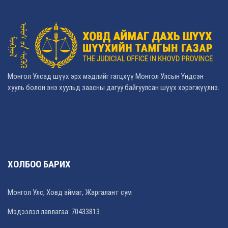
Монгол Улсад шүүх эрх мэдлийг гагцхүү Монгол Улсын Үндсэн
хууль болон энэ хуульд заасны дагуу байгуулсан шүүх хэрэгжүүлнэ.
ХОЛБОО БАРИХ
Монгол Улс, Ховд аймаг, Жаргалант сум
Мэдээлэл лавлагаа: 70433813