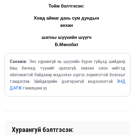
Тойм бэлтгэсэн:
Ховд аймаг дахь сум дундын
анхан
шатны шүүхийн шүүгч
Б.Мөнхбат
Санамж:
Энэ хураангуй нь шүүхийн бүрэн гүйцэд шийдвэр
биш бөгөөд түүнийг орлохгүй, зөвхөн олон нийтэд
ойлгомжтой байдлаар мэдээлэл хүргэх зорилготой болохыг
тэмдэглэв. Шийдвэрийн дэлгэрэнгүй мэдээлэлтэй
ЭНД
ДАРЖ
танилцана уу.
Хураангуй бэлтгэсэн: