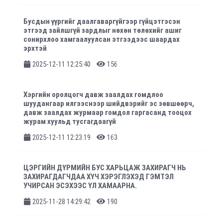
Бусдын үүргийг даалгаваргүйгээр гүйцэтгэсэн
этгээд зайлшгүй зардлыг нөхөн төлөхийг ашиг
сонирхлоо хамгаалуулсан этгээдээс шаардах
эрхтэй
2025-12-11 12:25:40
156
Хэргийн оролцогч давж заалдах гомдлоо
шуудангаар илгээснээр шийдвэрийг эс зөвшөөрч,
давж заалдах журмаар гомдол гаргасанд тооцох
журам хуульд тусгагдаагүй
2025-12-11 12:23:19
163
ЦЭРГИЙН ДҮРМИЙН БУС ХАРЬЦАЖ ЗАХИРАГЧ НЬ
ЗАХИРАГДАГЧДАА ХҮЧ ХЭРЭГЛЭХЭД ГЭМТЭЛ
УЧИРСАН ЭСЭХЭЭС ҮЛ ХАМААРНА.
2025-11-28 14:29:42
190