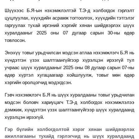
Шүүхээс Б.Я-ын нэхэмжлэлтэй Т.Э-д холбогдох гэрлэлт
цуцлуулах, хүүхдийн асрамж тогтоолгох, хүүхдийн тэтгэлэг
гаргуулах тухай иргэний хэргийг хянан шийдвэрлэх шүүх
хуралдааныг 2025 оны 07 дугаар сарын 30-ны өдөр
товлосон.
Энэхүү товыг урьдчилсан мэдсэн атлаа нэхэмжлэгч Б.Я нь
хүндэтгэн үзэх шалтгаангүйгээр хүрэлцэн ирээгүй тул
учраас шүүх хуралдааныг 2025 оны 08 дугаар сарын 07-ны
өдөр хүртэл хугацаагаар хойшлуулж, товыг мөн өдөр
хэргийн оролцогчид мэдэгдсэн.
Гэвч нэхэмжлэгч Б.Я нь шүүх хуралдааны товыг урьдчилан
мэдсэн боловч хариуцагч Т.Э-д холбогдох нэхэмжлэлээ
дэмжиж, хүндэтгэн үзэх шалтгаангүйгээр шүүх хуралдаанд
хүрэлцэн ирээгүй.
Гэр бүлийн холбогдолтой хэрэг хянан шийдвэрлэх
ажиллагаа
ны тухайд гэрлэгчид нь шүүх хуралдаанд