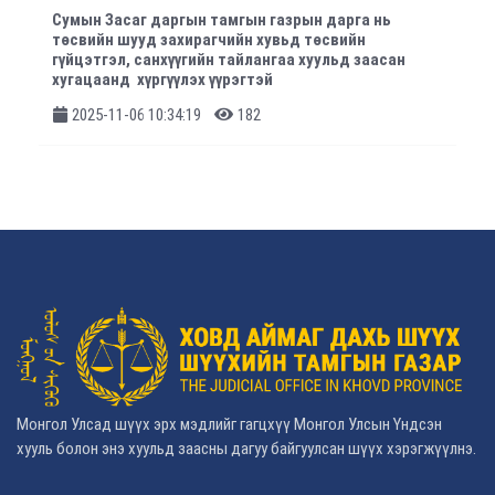
Сумын Засаг даргын тамгын газрын дарга нь
төсвийн шууд захирагчийн хувьд төсвийн
гүйцэтгэл, санхүүгийн тайлангаа хуульд заасан
хугацаанд хүргүүлэх үүрэгтэй
2025-11-06 10:34:19
182
Монгол Улсад шүүх эрх мэдлийг гагцхүү Монгол Улсын Үндсэн
хууль болон энэ хуульд заасны дагуу байгуулсан шүүх хэрэгжүүлнэ.