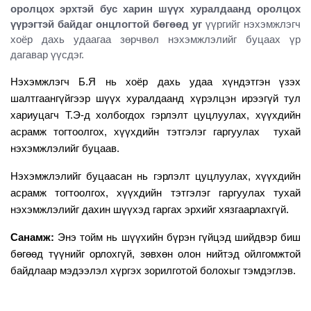
оролцох эрхтэй бус харин шүүх хуралдаанд оролцох
үүрэгтэй байдаг онцлогтой бөгөөд уг
үүргийг нэхэмжлэгч
хоёр дахь удаагаа зөрчвөл нэхэмжлэлийг буцаах үр
дагавар үүсдэг.
Нэхэмжлэгч Б.Я нь хоёр дахь удаа хүндэтгэн үзэх
шалтгаангүйгээр шүүх хуралдаанд хүрэлцэн ирээгүй тул
хариуцагч Т.Э-д холбогдох гэрлэлт цуцлуулах, хүүхдийн
асрамж тогтоолгох, хүүхдийн тэтгэлэг гаргуулах тухай
нэхэмжлэлийг буцаав.
Нэхэмжлэлийг буцаасан нь гэрлэлт цуцлуулах, хүүхдийн
асрамж тогтоолгох, хүүхдийн тэтгэлэг гаргуулах тухай
нэхэмжлэлийг дахин шүүхэд гаргах эрхийг хязгаарлахгүй.
Санамж:
Энэ тойм нь шүүхийн бүрэн гүйцэд шийдвэр биш
бөгөөд түүнийг орлохгүй, зөвхөн олон нийтэд ойлгомжтой
байдлаар мэдээлэл хүргэх зорилготой болохыг тэмдэглэв.