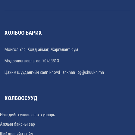
ХОЛБОО БАРИХ
Монгол Улс, Ховд аймаг, Жаргалант сум
Мэдээлэл лавлагаа: 70433813
Цахим шуудангийн хаяг: khovd_ankhan_tg@shuukh.mn
ХОЛБООСУУД
Иргэдийг хүлээн авах хуваарь
Ажлын байрны зар
Шийдвэрийн тойм