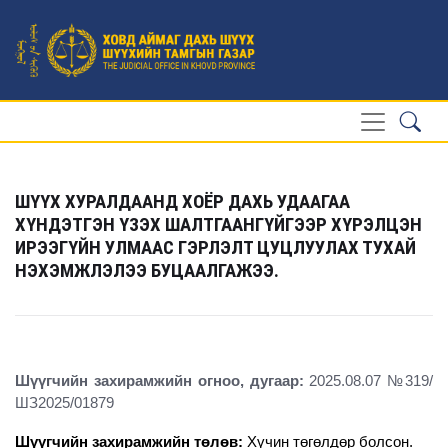
ШҮҮХ ХУРАЛДААНД ХОЁР ДАХЬ УДААГАА
ХҮНДЭТГЭН ҮЗЭХ ШАЛТГААНГҮЙГЭЭР ХҮРЭЛЦЭН
ИРЭЭГҮЙН УЛМААС ГЭРЛЭЛТ ЦУЦЛУУЛАХ ТУХАЙ
НЭХЭМЖЛЭЛЭЭ БУЦААЛГАЖЭЭ.
Шүүгчийн захирамжийн огноо, дугаар:
2025.08.07 №319/
ШЗ2025/01879
Шүүгчийн захирамжийн төлөв:
Хүчин төгөлдөр болсон.